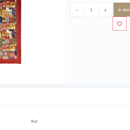
–
+
In de
Rot